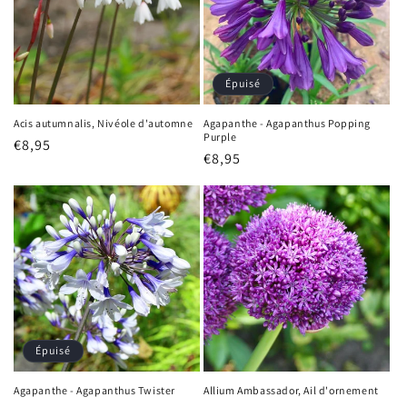
t
i
o
Épuisé
n
Acis autumnalis, Nivéole d'automne
Agapanthe - Agapanthus Popping
Purple
Prix
€8,95
:
Prix
€8,95
habituel
habituel
Épuisé
Agapanthe - Agapanthus Twister
Allium Ambassador, Ail d'ornement