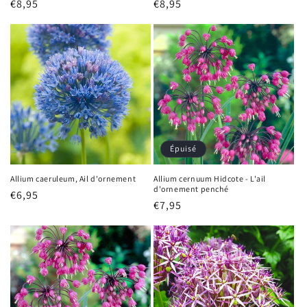
Prix
€8,95
Prix
€8,95
habituel
habituel
Épuisé
Allium caeruleum, Ail d'ornement
Allium cernuum Hidcote - L'ail
d'ornement penché
Prix
€6,95
Prix
€7,95
habituel
habituel