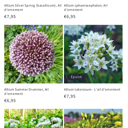
Allium Silver Spring (basalticum), Ail
Allium sphaerocephalon, Ail
d'ornement
d'ornement
Prix
€7,95
Prix
€6,95
habituel
habituel
Épuisé
Allium Summer Drummer, Ail
Allium tuberosum - L'ail d'ornement
d'ornement
Prix
€7,95
Prix
€6,95
habituel
habituel