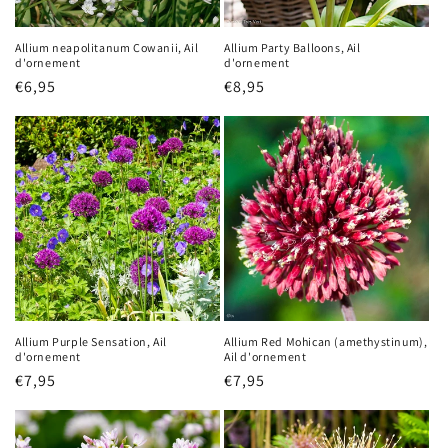
Allium neapolitanum Cowanii, Ail
Allium Party Balloons, Ail
d'ornement
d'ornement
Prix
€6,95
Prix
€8,95
habituel
habituel
Allium Purple Sensation, Ail
Allium Red Mohican (amethystinum),
d'ornement
Ail d'ornement
Prix
€7,95
Prix
€7,95
habituel
habituel