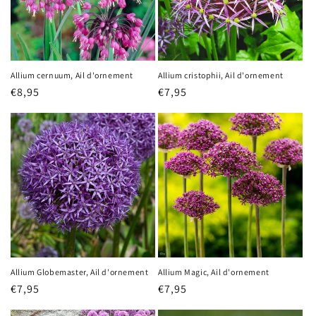
Allium cernuum, Ail d'ornement
Allium cristophii, Ail d'ornement
Prix
€8,95
Prix
€7,95
habituel
habituel
Allium Globemaster, Ail d'ornement
Allium Magic, Ail d'ornement
Prix
€7,95
Prix
€7,95
habituel
habituel