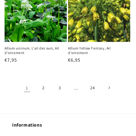
Allium ursinum, L'ail des ours, Ail
Allium Yellow Fantasy, Ail
d'ornement
d'ornement
Prix
€7,95
Prix
€6,95
habituel
habituel
1
2
3
…
24
Informations