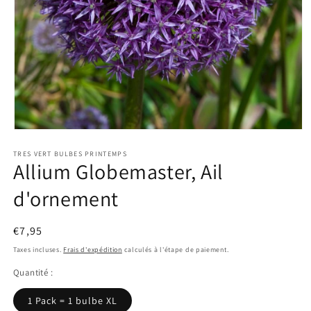
Ouvrir
le
TRES VERT BULBES PRINTEMPS
média
Allium Globemaster, Ail
1
dans
une
d'ornement
fenêtre
modale
Prix
€7,95
habituel
Taxes incluses.
Frais d'expédition
calculés à l'étape de paiement.
Quantité :
1 Pack = 1 bulbe XL