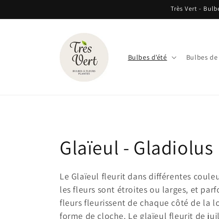
et
Très Vert - Bulb
passer
au
contenu
Bulbes d’été
Bulbes de
C
Glaïeul - Gladiolus
o
Le Glaïeul fleurit dans différentes couleu
les fleurs sont étroites ou larges, et par
l
fleurs fleurissent de chaque côté de la l
forme de cloche. Le glaïeul fleurit de ju