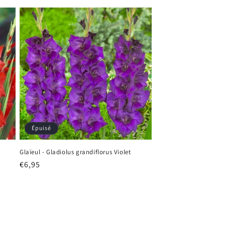
habituel
Épuisé
Glaïeul - Gladiolus grandiflorus Violet
Prix
€6,95
habituel