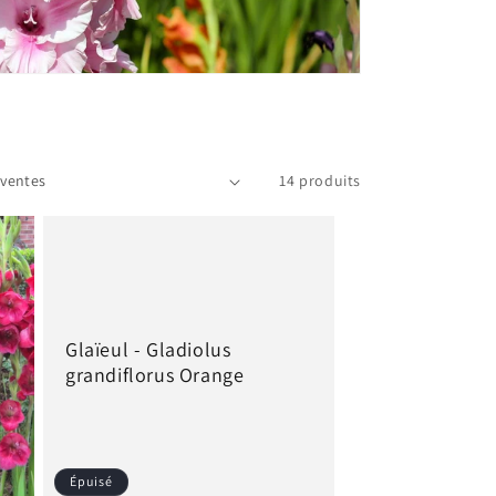
14 produits
Glaïeul - Gladiolus
grandiflorus Orange
Épuisé