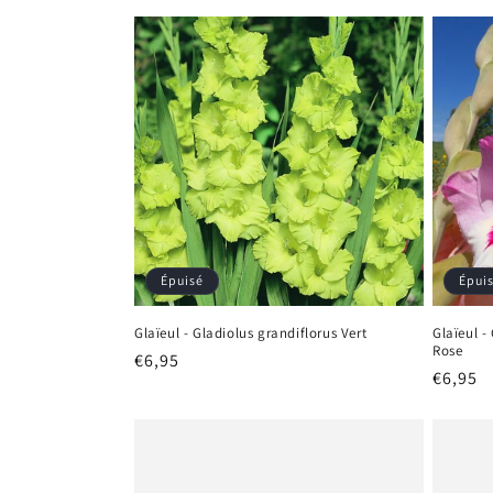
habituel
habitu
Épuisé
Épui
Glaïeul - Gladiolus grandiflorus Vert
Glaïeul -
Rose
Prix
€6,95
Prix
€6,95
habituel
habitu