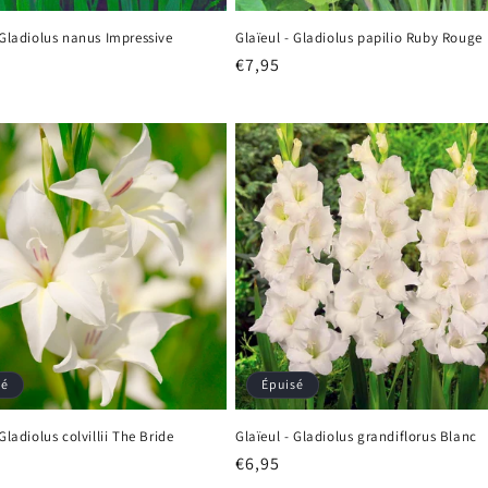
 Gladiolus nanus Impressive
Glaïeul - Gladiolus papilio Ruby Rouge
Prix
€7,95
el
habituel
sé
Épuisé
Gladiolus colvillii The Bride
Glaïeul - Gladiolus grandiflorus Blanc
Prix
€6,95