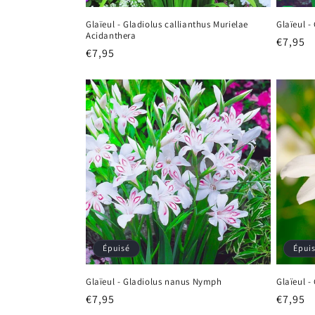
Glaïeul - Gladiolus callianthus Murielae
Glaïeul -
Acidanthera
Prix
€7,95
Prix
€7,95
habitu
habituel
Épuisé
Épui
Glaïeul - Gladiolus nanus Nymph
Glaïeul - 
Prix
€7,95
Prix
€7,95