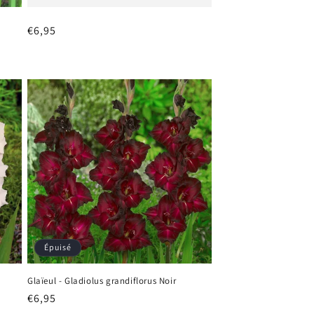
Prix
€6,95
habituel
Épuisé
Glaïeul - Gladiolus grandiflorus Noir
Prix
€6,95