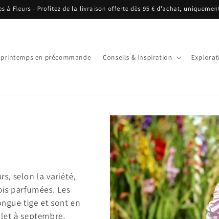
es à Fleurs - Profitez de la livraison offerte dès 95 € d’achat, uniquemen
 printemps en précommande
Conseils & Inspiration
Explorat
rs, selon la variété,
fois parfumées. Les
ongue tige et sont en
illet à septembre.