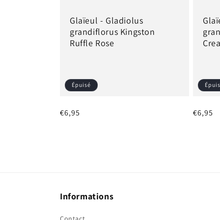
Glaïeul - Gladiolus
Glaï
grandiflorus Kingston
gran
Ruffle Rose
Cre
Épuisé
Épui
Prix
€6,95
Prix
€6,95
habituel
habitu
Informations
Contact