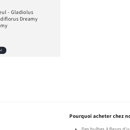
eul - Gladiolus
diflorus Dreamy
amy
sé
el
Pourquoi acheter chez n
Des bulbes à fleurs d'u