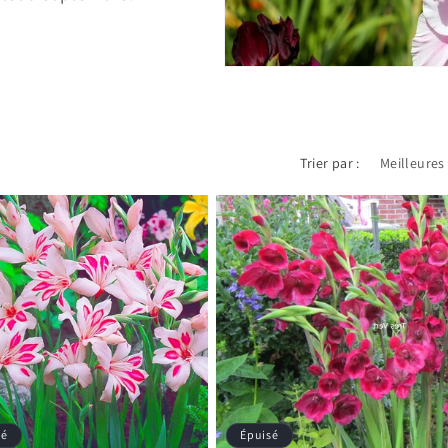
Trier par :
sé
Épuisé