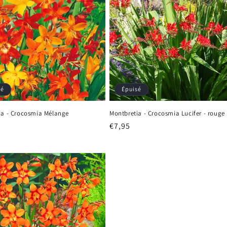
sé
Épuisé
ia - Crocosmia Mélange
Montbretia - Crocosmia Lucifer - rouge
Prix
€7,95
el
habituel