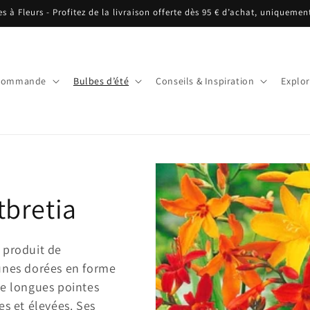
es à Fleurs - Profitez de la livraison offerte dès 95 € d’achat, uniquemen
écommande
Bulbes d’été
Conseils & Inspiration
Explor
bretia
 produit de
aunes dorées en forme
de longues pointes
es et élevées. Ses