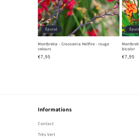
Épuisé
Épui
Montbretia - Crocosmia Hellfire - rouge
Montbret
velours
bicolor
Prix
€7,95
Prix
€7,95
habituel
habitu
Informations
Contact
Très Vert