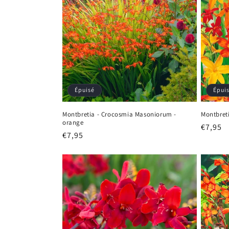
Épuisé
Épui
Montbretia - Crocosmia Masoniorum -
Montbret
orange
Prix
€7,95
Prix
€7,95
habitu
habituel