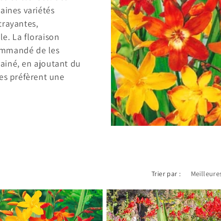
aines variétés
trayantes,
e. La floraison
ecommandé de les
drainé, en ajoutant du
tes préfèrent une
Trier par :