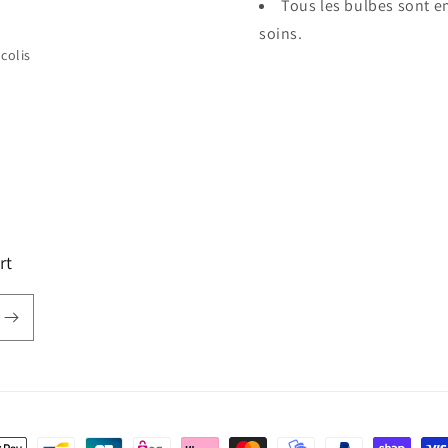
Tous les bulbes sont e
soins.
colis
rt