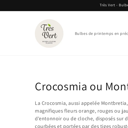
et
Très Vert - Bulb
passer
au
contenu
Bulbes de printemps en pr
C
Crocosmia ou Mont
o
La Crocosmia, aussi appelée Montbretia,
magnifiques fleurs orange, rouges ou j
l
d'entonnoir ou de cloche, disposés sur 
courbées et portées par des tiges robust