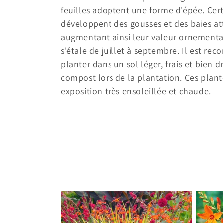
l
feuilles adoptent une forme d'épée. Cert
e
développent des gousses et des baies at
augmentant ainsi leur valeur ornemental
c
s'étale de juillet à septembre. Il est r
planter dans un sol léger, frais et bien 
t
compost lors de la plantation. Ces plan
exposition très ensoleillée et chaude.
i
o
n
: