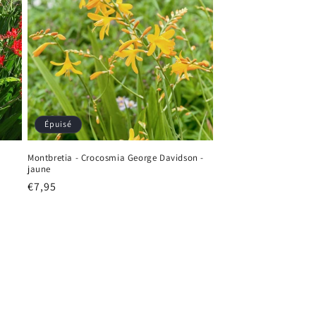
Épuisé
Montbretia - Crocosmia George Davidson -
jaune
Prix
€7,95
habituel