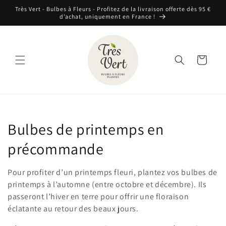
et
Très Vert - Bulbes à Fleurs - Profitez de la livraison offerte dès 95 €
passer
d’achat, uniquement en France !
au
contenu
Panier
C
Bulbes de printemps en
o
précommande
l
Pour profiter d’un printemps fleuri, plantez vos bulbes de
l
printemps à l’automne (entre octobre et décembre). Ils
passeront l’hiver en terre pour offrir une floraison
e
éclatante au retour des beaux jours.