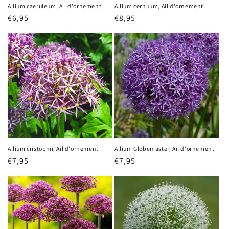
Allium caeruleum, Ail d'ornement
Allium cernuum, Ail d'ornement
Prix
€6,95
Prix
€8,95
habituel
habituel
Allium cristophii, Ail d'ornement
Allium Globemaster, Ail d'ornement
Prix
€7,95
Prix
€7,95
habituel
habituel