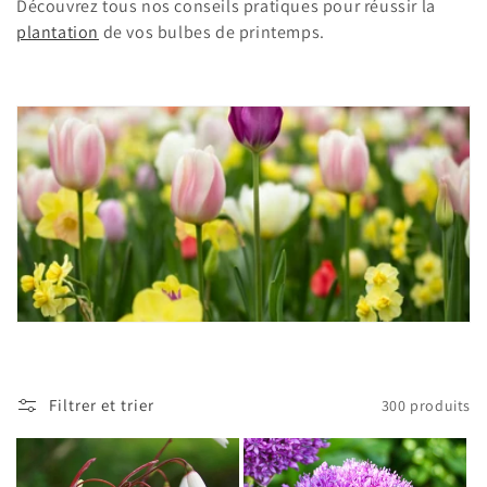
c
Découvrez tous nos conseils pratiques pour réussir la
plantation
de vos bulbes de printemps.
t
i
o
n
:
Filtrer et trier
300 produits