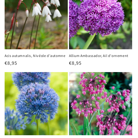
Acis autumnalis, Nivéole d'automne
Allium Ambassador, Ail d'ornement
Prix
€8,95
Prix
€8,95
habituel
habituel