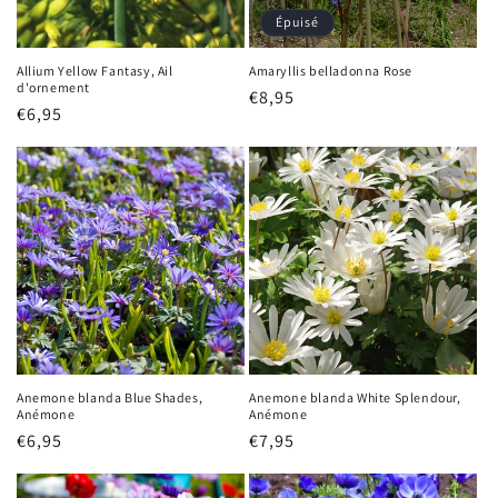
Épuisé
Allium Yellow Fantasy, Ail
Amaryllis belladonna Rose
d'ornement
Prix
€8,95
Prix
€6,95
habituel
habituel
Anemone blanda Blue Shades,
Anemone blanda White Splendour,
Anémone
Anémone
Prix
€6,95
Prix
€7,95
habituel
habituel