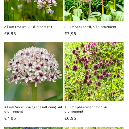
Allium roseum, Ail d'ornement
Allium schubertii, Ail d'ornement
Prix
€6,95
Prix
€7,95
habituel
habituel
Allium Silver Spring (basalticum), Ail
Allium sphaerocephalon, Ail
d'ornement
d'ornement
Prix
€7,95
Prix
€6,95
habituel
habituel