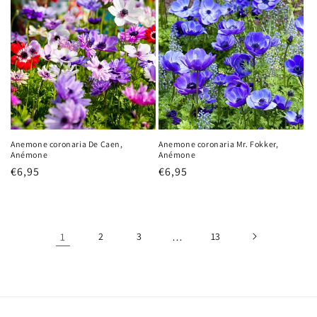
Anemone coronaria De Caen,
Anemone coronaria Mr. Fokker,
Anémone
Anémone
Prix
€6,95
Prix
€6,95
habituel
habituel
1
2
3
…
13