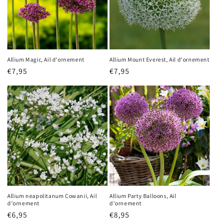
Allium Magic, Ail d'ornement
Allium Mount Everest, Ail d'ornement
Prix
€7,95
Prix
€7,95
habituel
habituel
Allium neapolitanum Cowanii, Ail
Allium Party Balloons, Ail
d'ornement
d'ornement
Prix
€6,95
Prix
€8,95