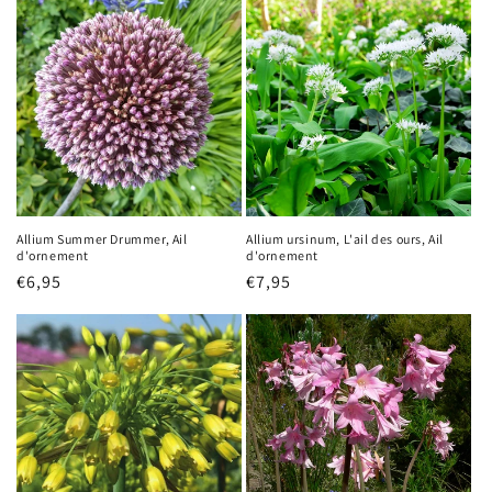
Allium Summer Drummer, Ail
Allium ursinum, L'ail des ours, Ail
d'ornement
d'ornement
Prix
€6,95
Prix
€7,95
habituel
habituel