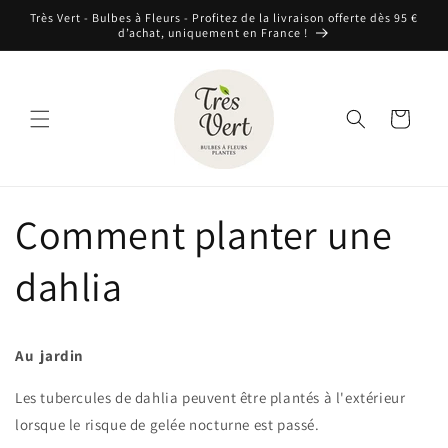
et
Très Vert - Bulbes à Fleurs - Profitez de la livraison offerte dès 95 €
passer
d’achat, uniquement en France !
au
contenu
Panier
Comment planter une
dahlia
Au jardin
Les tubercules de dahlia peuvent être plantés à l'extérieur
lorsque le risque de gelée nocturne est passé.