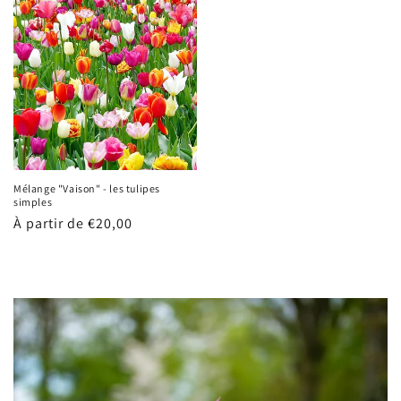
Mélange "Vaison" - les tulipes
simples
Prix
À partir de €20,00
habituel