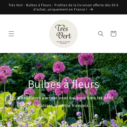
et
Très Vert - Bulbes à Fleurs - Profitez de la livraison offerte dès 95 €
passer
d’achat, uniquement en France !
au
contenu
Panier
Bulbes à fleurs
Il y a des fleurs partout pour qui veut bien les voir! –
Matisse, peintre français.