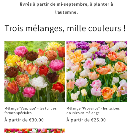
livrés à partir de mi-septembre, à planter à
l’automne.
Trois mélanges, mille couleurs !
Mélange "Vaucluse" - les tulipes
Mélange "Provence" - les tulipes
formes spéciales
doubles en mélange
Prix
À partir de €30,00
Prix
À partir de €25,00
habituel
habituel