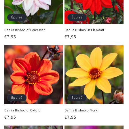
Épuisé
Épuisé
Dahlia Bishop of Leicester
Dahlia Bishop Of Llandaff
Prix
€7,95
Prix
€7,95
habituel
habituel
Épuisé
Épuisé
Dahlia Bishop of Oxford
Dahlia Bishop of York
Prix
€7,95
Prix
€7,95
habituel
habituel