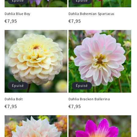
Épuisé
Épuisé
Dahlia Blue Boy
Dahlia Bohemian Spartacus
Prix
€7,95
Prix
€7,95
habituel
habituel
Épuisé
Épuisé
Dahlia Bolt
Dahlia Bracken Ballerina
Prix
€7,95
Prix
€7,95
habituel
habituel