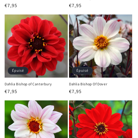
Prix
€7,95
Prix
€7,95
habituel
habituel
Épuisé
Épuisé
Dahlia Bishop of Canterbury
Dahlia Bishop Of Dover
Prix
€7,95
Prix
€7,95
habituel
habituel