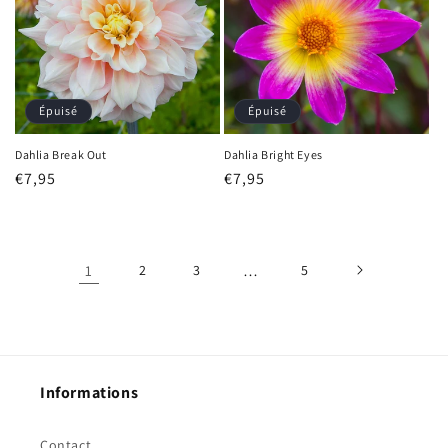
Épuisé
Épuisé
Dahlia Break Out
Dahlia Bright Eyes
Prix
€7,95
Prix
€7,95
habituel
habituel
1
2
3
…
5
Informations
Contact