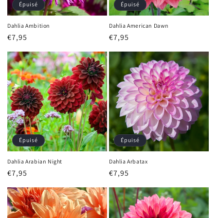
Épuisé
Épuisé
Dahlia Ambition
Dahlia American Dawn
Prix
€7,95
Prix
€7,95
habituel
habituel
Épuisé
Épuisé
Dahlia Arabian Night
Dahlia Arbatax
Prix
€7,95
Prix
€7,95
habituel
habituel