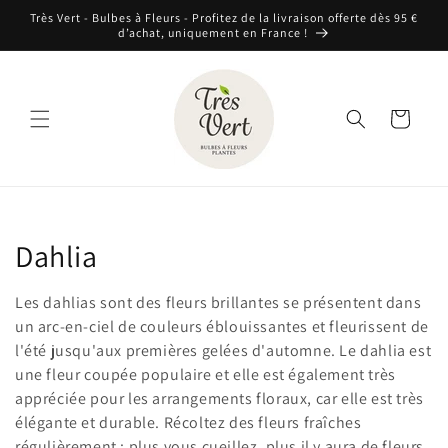
et
Très Vert - Bulbes à Fleurs - Profitez de la livraison offerte dès 95 €
passer
d’achat, uniquement en France !
au
contenu
Panier
C
Dahlia
o
Les dahlias sont des fleurs brillantes se présentent dans
l
un arc-en-ciel de couleurs éblouissantes et fleurissent de
l'été jusqu'aux premières gelées d'automne. Le dahlia est
l
une fleur coupée populaire et elle est également très
appréciée pour les arrangements floraux, car elle est très
e
élégante et durable. Récoltez des fleurs fraîches
régulièrement : plus vous cueillez, plus il y aura de fleurs