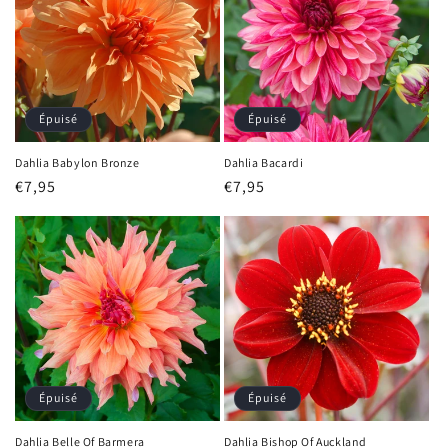
Épuisé
Épuisé
Dahlia Babylon Bronze
Dahlia Bacardi
Prix
€7,95
Prix
€7,95
habituel
habituel
Épuisé
Épuisé
Dahlia Belle Of Barmera
Dahlia Bishop Of Auckland