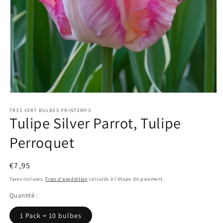
Ouvrir
le
TRES VERT BULBES PRINTEMPS
média
Tulipe Silver Parrot, Tulipe
1
dans
une
Perroquet
fenêtre
modale
Prix
€7,95
habituel
Taxes incluses.
Frais d'expédition
calculés à l'étape de paiement.
Quantité :
1 Pack = 10 bulbes