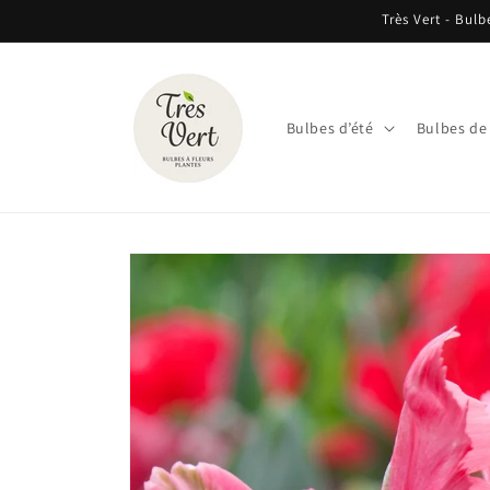
et
Très Vert - Bulb
passer
au
contenu
Bulbes d’été
Bulbes de
Passer aux
informations
produits