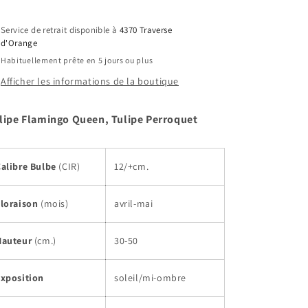
Flamingo
Flamingo
Queen,
Queen,
Service de retrait disponible à
4370 Traverse
Tulipe
Tulipe
d'Orange
Perroquet
Perroquet
Habituellement prête en 5 jours ou plus
Afficher les informations de la boutique
lipe Flamingo Queen, Tulipe Perroquet
Calibre Bulbe
(CIR)
12/+cm.
Floraison
(mois)
avril-mai
Hauteur
(cm.)
30-50
Exposition
soleil/mi-ombre