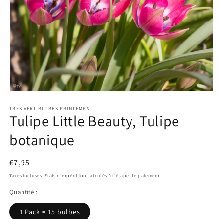
Ouvrir
le
TRES VERT BULBES PRINTEMPS
média
Tulipe Little Beauty, Tulipe
1
dans
une
botanique
fenêtre
modale
Prix
€7,95
habituel
Taxes incluses.
Frais d'expédition
calculés à l'étape de paiement.
Quantité :
1 Pack = 15 bulbes