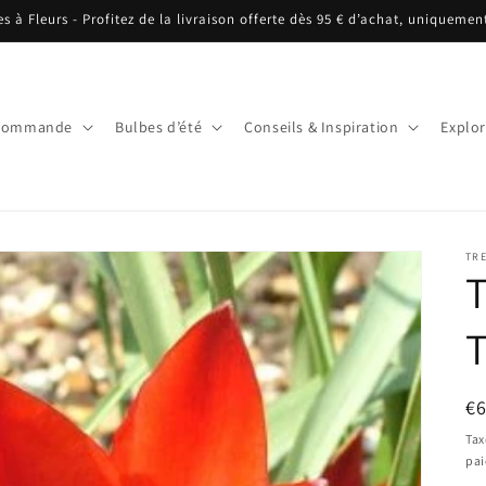
es à Fleurs - Profitez de la livraison offerte dès 95 € d’achat, uniquemen
écommande
Bulbes d’été
Conseils & Inspiration
Explor
TRE
T
T
Pr
€6
ha
Tax
pa