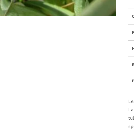
Le
La
tu
sp