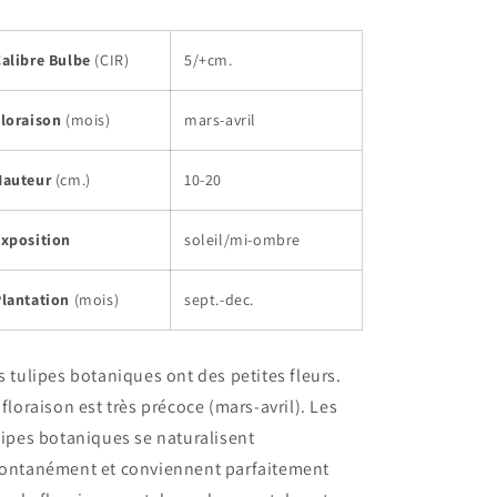
botanique
botanique
Calibre Bulbe
(CIR)
5/+cm.
Floraison
(mois)
mars-avril
Hauteur
(cm.)
10-20
Exposition
soleil/mi-ombre
Plantation
(mois)
sept.-dec.
s tulipes botaniques ont des petites fleurs.
 floraison est très précoce (mars-avril). Les
lipes botaniques se naturalisent
ontanément et conviennent parfaitement