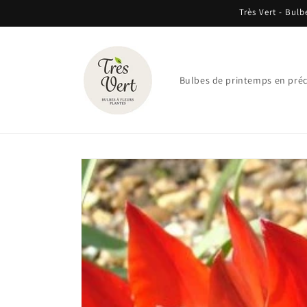
et
Très Vert - Bulb
passer
au
contenu
Bulbes de printemps en pr
Passer aux
informations
produits