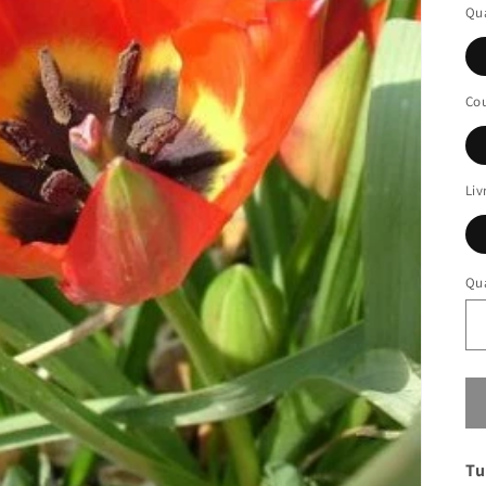
Qua
Cou
Liv
Qua
Tu