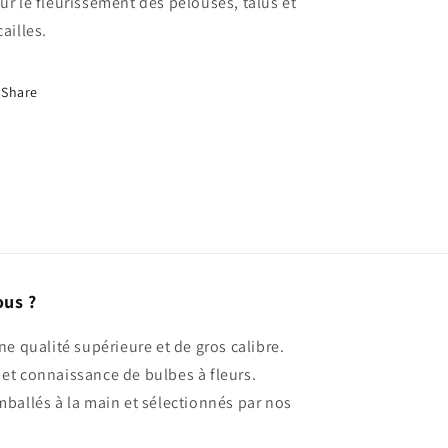
ur le fleurissement des pelouses, talus et
cailles.
Share
ous ?
ne qualité supérieure et de gros calibre.
et connaissance de bulbes à fleurs.
mballés à la main et sélectionnés par nos