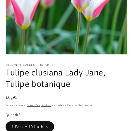
Ouvrir
le
TRES VERT BULBES PRINTEMPS
média
Tulipe clusiana Lady Jane,
1
dans
une
Tulipe botanique
fenêtre
modale
Prix
€6,95
habituel
Taxes incluses.
Frais d'expédition
calculés à l'étape de paiement.
Quantité :
1 Pack = 10 bulbes