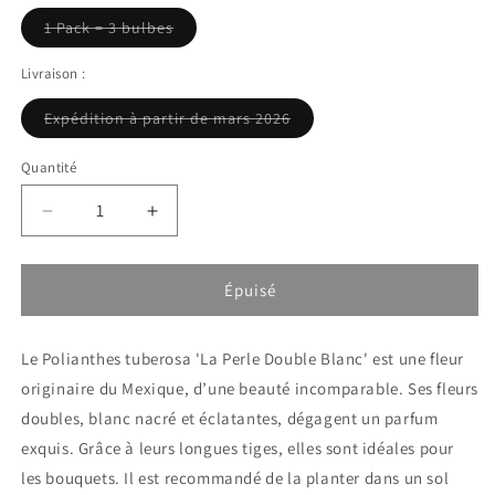
Variante
1 Pack = 3 bulbes
épuisée
ou
indisponible
Livraison :
Variante
Expédition à partir de mars 2026
épuisée
ou
indisponible
Quantité
Réduire
Augmenter
la
la
quantité
quantité
de
de
Épuisé
Tubéreuse
Tubéreuse
-
-
Le Polianthes tuberosa 'La Perle Double Blanc' est une fleur
Polianthes
Polianthes
tuberosus
tuberosus
originaire du Mexique, d’une beauté incomparable. Ses fleurs
La
La
doubles, blanc nacré et éclatantes, dégagent un parfum
Perle
Perle
exquis. Grâce à leurs longues tiges, elles sont idéales pour
Double
Double
blanc
blanc
les bouquets. Il est recommandé de la planter dans un sol