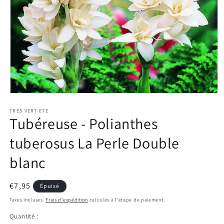
Ouvrir
le
TRES VERT ETE
média
Tubéreuse - Polianthes
1
dans
une
tuberosus La Perle Double
fenêtre
modale
blanc
Prix
€7,95
Épuisé
habituel
Taxes incluses.
Frais d'expédition
calculés à l'étape de paiement.
Quantité :