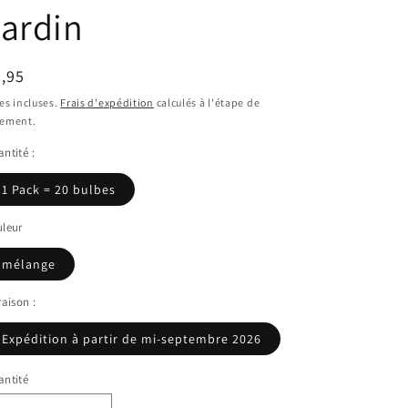
ardin
ix
,95
bituel
es incluses.
Frais d'expédition
calculés à l'étape de
iement.
ntité :
1 Pack = 20 bulbes
leur
mélange
raison :
Expédition à partir de mi-septembre 2026
ntité