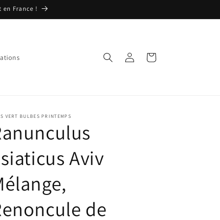
t en France !
Connexion
Panier
ations
S VERT BULBES PRINTEMPS
Ranunculus
siaticus Aviv
Mélange,
Renoncule de