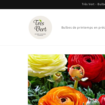
et
Très Vert - Bulb
passer
au
contenu
Bulbes de printemps en pr
Passer aux
informations
produits