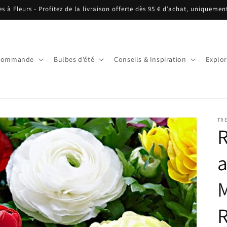
es à Fleurs - Profitez de la livraison offerte dès 95 € d’achat, uniquemen
écommande
Bulbes d’été
Conseils & Inspiration
Explor
TRE
a