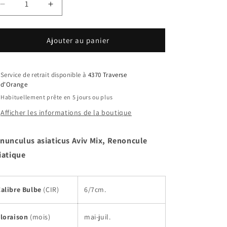
Réduire
Augmenter
la
la
quantité
quantité
de
de
Ajouter au panier
Ranunculus
Ranunculus
asiaticus
asiaticus
Aviv
Aviv
Service de retrait disponible à
4370 Traverse
Mélange,
Mélange,
d'Orange
Renoncule
Renoncule
Habituellement prête en 5 jours ou plus
de
de
Afficher les informations de la boutique
Jardin
Jardin
nunculus asiaticus Aviv Mix, Renoncule
iatique
Calibre Bulbe
(CIR)
6/7cm.
Floraison
(mois)
mai-juil.