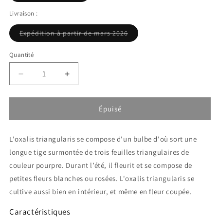
ou
indisponible
Livraison :
Variante
Expédition à partir de mars 2026
épuisée
ou
indisponible
Quantité
Réduire
Augmenter
la
la
quantité
quantité
de
de
Épuisé
Oxalis
Oxalis
triangularis
triangularis
L'oxalis triangularis se compose d'un bulbe d'où sort une
pourpre
pourpre
-
-
longue tige surmontée de trois feuilles triangulaires de
Trefle
Trefle
couleur pourpre. Durant l’été, il fleurit et se compose de
feuillage
feuillage
petites fleurs blanches ou rosées. L'oxalis triangularis se
violet
violet
cultive aussi bien en intérieur, et même en fleur coupée.
Caractéristiques