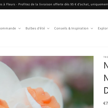
es à Fleurs - Profitez de la livraison offerte dès 95 € d’achat, uniquemen
écommande
Bulbes d’été
Conseils & Inspiration
Explor
TRE
N
N
Pr
€7