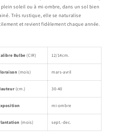
 plein soleil ou à mi-ombre, dans un sol bien
ainé. Très rustique, elle se naturalise
cilement et revient fidèlement chaque année.
Calibre Bulbe
(CIR)
12/14cm.
Floraison
(mois)
mars-avril
Hauteur
(cm.)
30-40
Exposition
mi-ombre
Plantation
(mois)
sept.-dec.