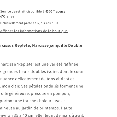
Replete,
Replete,
Narcisse
Narcisse
Service de retrait disponible à
4370 Traverse
jonquille
jonquille
d'Orange
Double
Double
Habituellement prête en 5 jours ou plus
Afficher les informations de la boutique
rcissus Replete, Narcisse jonquille Double
 narcisse ‘Replete’ est une variété raffinée
x grandes fleurs doubles ivoire, dont le cœur
 nuance délicatement de tons abricot et
umon clair. Ses pétales ondulés forment une
rolle généreuse, presque en pompon,
portant une touche chaleureuse et
mineuse au jardin de printemps. Haute
environ 35 à 40 cm, elle fleurit de mars à avril,