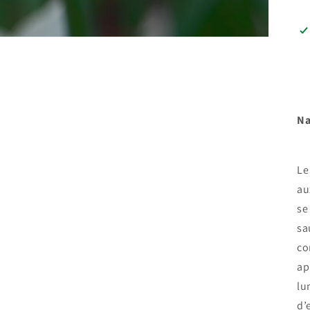
Na
Le
au
se
sa
co
ap
lu
d’