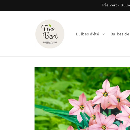
et
Très Vert - Bulb
passer
au
contenu
Bulbes d’été
Bulbes de
Passer aux
informations
produits