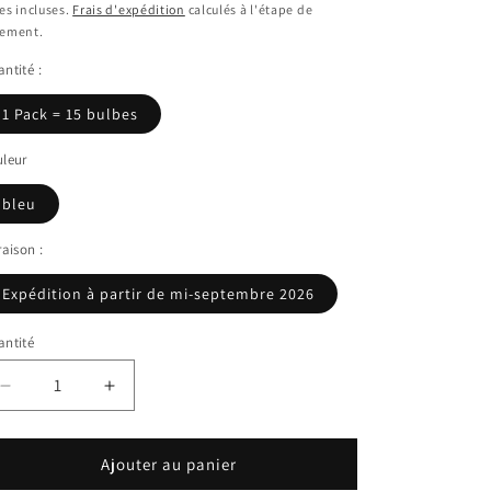
bituel
es incluses.
Frais d'expédition
calculés à l'étape de
iement.
ntité :
1 Pack = 15 bulbes
leur
bleu
raison :
Expédition à partir de mi-septembre 2026
ntité
Réduire
Augmenter
la
la
quantité
quantité
de
de
Ajouter au panier
Ipheion
Ipheion