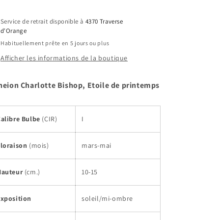
Charlotte
Charlotte
Bishop,
Bishop,
Service de retrait disponible à
4370 Traverse
Etoile
Etoile
d'Orange
de
de
Habituellement prête en 5 jours ou plus
printemps
printemps
Afficher les informations de la boutique
heion Charlotte Bishop, Etoile de printemps
Calibre Bulbe
(CIR)
I
Floraison
(mois)
mars-mai
Hauteur
(cm.)
10-15
Exposition
soleil/mi-ombre