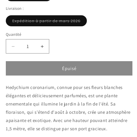
ou
indisponible
Livraison :
Variante
Expédition à partir de mars 2026
épuisée
ou
indisponible
Quantité
Réduire
Augmenter
la
la
quantité
quantité
de
de
Épuisé
Hedychium
Hedychium
coronarium
coronarium
Hedychium coronarium, connue pour ses fleurs blanches
-
-
Gingembre
Gingembre
élégantes et délicieusement parfumées, est une plante
ornemental
ornemental
ornementale qui illumine le jardin à la fin de l'été. Sa
floraison, qui s'étend d'août à octobre, crée une atmosphère
apaisante et exotique. Avec une hauteur pouvant atteindre
1,5 mètre, elle se distingue par son port gracieux.