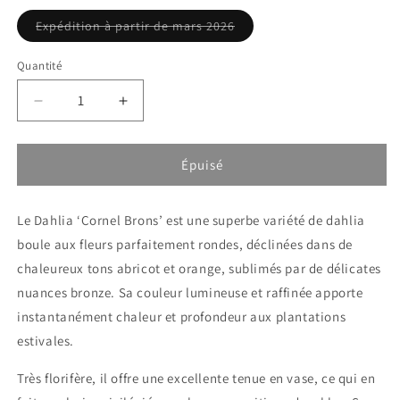
Variante
Expédition à partir de mars 2026
épuisée
ou
indisponible
Quantité
Réduire
Augmenter
la
la
quantité
quantité
de
de
Épuisé
Dahlia
Dahlia
Cornel
Cornel
Le Dahlia ‘Cornel Brons’ est une superbe variété de dahlia
Brons
Brons
boule aux fleurs parfaitement rondes, déclinées dans de
chaleureux tons abricot et orange, sublimés par de délicates
nuances bronze. Sa couleur lumineuse et raffinée apporte
instantanément chaleur et profondeur aux plantations
estivales.
Très florifère, il offre une excellente tenue en vase, ce qui en