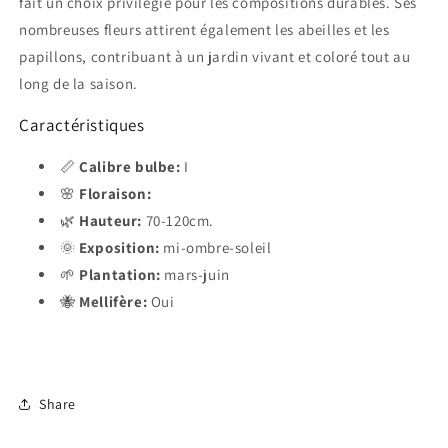
fait un choix privilégié pour les compositions durables. Ses
nombreuses fleurs attirent également les abeilles et les
papillons, contribuant à un jardin vivant et coloré tout au
long de la saison.
Caractéristiques
📏
Calibre bulbe:
I
🌸
Floraison:
🌿
Hauteur:
70-120cm.
🌞
Exposition:
mi-ombre-soleil
🌱
Plantation:
mars-juin
🐝
Mellifère:
Oui
Share