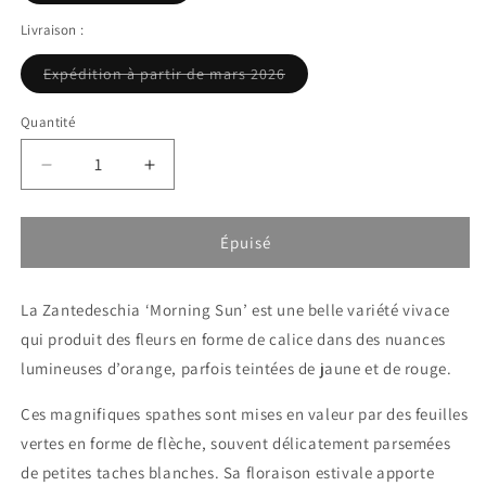
ou
indisponible
Livraison :
Variante
Expédition à partir de mars 2026
épuisée
ou
indisponible
Quantité
Réduire
Augmenter
la
la
quantité
quantité
de
de
Épuisé
Calla
Calla
-
-
La Zantedeschia ‘Morning Sun’ est une belle variété vivace
Zantedeschia
Zantedeschia
Morning
Morning
qui produit des fleurs en forme de calice dans des nuances
Sun
Sun
lumineuses d’orange, parfois teintées de jaune et de rouge.
-
-
Orange
Orange
Ces magnifiques spathes sont mises en valeur par des feuilles
vertes en forme de flèche, souvent délicatement parsemées
de petites taches blanches. Sa floraison estivale apporte