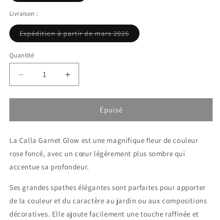
ou
indisponible
Livraison :
Variante
Expédition à partir de mars 2026
épuisée
ou
indisponible
Quantité
Réduire
Augmenter
la
la
quantité
quantité
de
de
Épuisé
Calla
Calla
-
-
La Calla Garnet Glow est une magnifique fleur de couleur
Zantedeschia
Zantedeschia
Garnet
Garnet
rose foncé, avec un cœur légèrement plus sombre qui
Glow
Glow
accentue sa profondeur.
-
-
Rose
Rose
Ses grandes spathes élégantes sont parfaites pour apporter
de la couleur et du caractère au jardin ou aux compositions
décoratives. Elle ajoute facilement une touche raffinée et