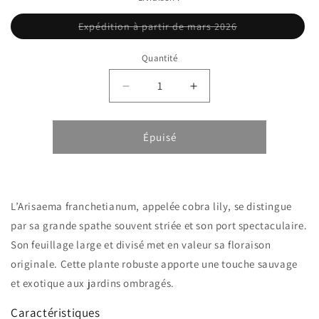
Variante
Expédition à partir de mars 2026
épuisée
ou
indisponible
Quantité
Réduire
Augmenter
la
la
quantité
quantité
de
de
Épuisé
Arisaema
Arisaema
franchetianum
franchetianum
L’Arisaema franchetianum, appelée cobra lily, se distingue
par sa grande spathe souvent striée et son port spectaculaire.
Son feuillage large et divisé met en valeur sa floraison
originale. Cette plante robuste apporte une touche sauvage
et exotique aux jardins ombragés.
Caractéristiques