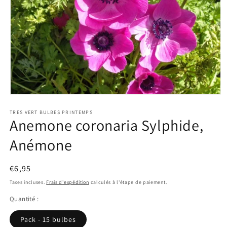
Ouvrir
le
TRES VERT BULBES PRINTEMPS
média
Anemone coronaria Sylphide,
1
dans
une
Anémone
fenêtre
modale
Prix
€6,95
habituel
Taxes incluses.
Frais d'expédition
calculés à l'étape de paiement.
Quantité :
Pack - 15 bulbes